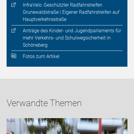
InfraVelo: Geschützter Rad­fahr­streifen
Grunewaldstraße | Eigener Radfahrstreifen auf
Hauptverkehrsstraße
Anträge des Kinder- und Jugendparlaments für
mehr Verkehrs- und Schulwegsicherheit in
Schöneberg
Fotos zum Artikel
Verwandte Themen