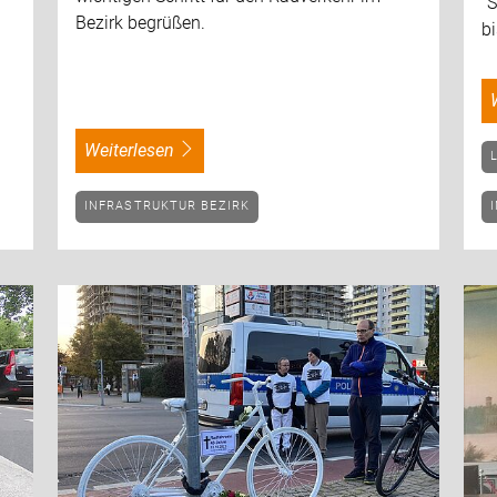
"S
Bezirk begrüßen.
b
weiterlesen
INFRASTRUKTUR BEZIRK