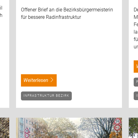
il
Offener Brief an die Bezirksbürgermeisterin
D
ch
für bessere Radinfrastruktur
M
F
l
fü
un
weiterlesen
INFRASTRUKTUR BEZIRK