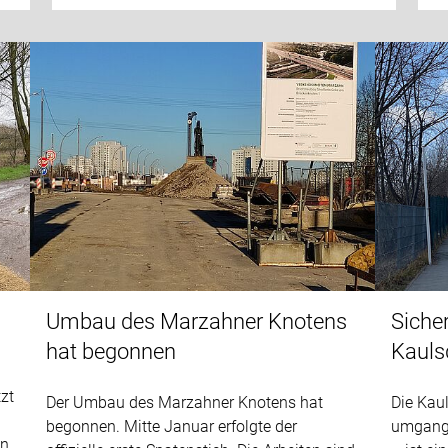
Umbau des Marzahner Knotens
Sicher
hat begonnen
Kauls
tzt
Der Umbau des Marzahner Knotens hat
Die Kau
begonnen. Mitte Januar erfolgte der
umgangs
in