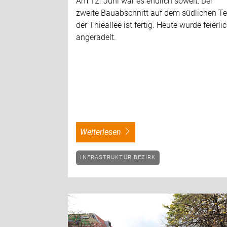
Am 12. Juni war es endlich soweit: Der
zweite Bauabschnitt auf dem südlichen Te
der Thieallee ist fertig. Heute wurde feierli
angeradelt.
weiterlesen
INFRASTRUKTUR BEZIRK