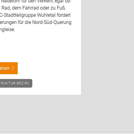
n Nadelöhr für den Verkehr, egal ob
 Rad, dem Fahrrad oder zu Fuß.
-Stadtteilgruppe Wuhletal fordert
erungen für die Nord-Süd-Querung
ngleise.
rlesen
TRUKTUR BEZIRK