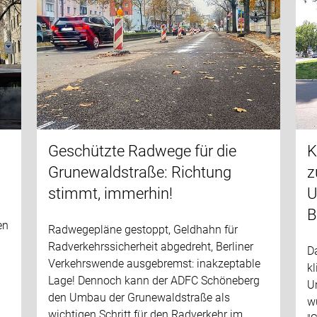
Geschützte Radwege für die
K
Grunewaldstraße: Richtung
z
stimmt, immerhin!
U
B
en
Radwegepläne gestoppt, Geldhahn für
Radverkehrssicherheit abgedreht, Berliner
D
Verkehrswende ausgebremst: inakzeptable
k
Lage! Dennoch kann der ADFC Schöneberg
U
den Umbau der Grunewaldstraße als
w
wichtigen Schritt für den Radverkehr im