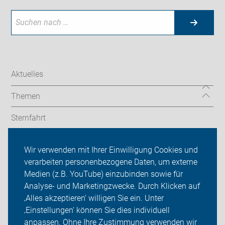
Aktuelles
Themen
Sternfahrt
In den Bezirken
Wir verwenden mit Ihrer Einwilligung Cookies und
verarbeiten personenbezogene Daten, um externe
ADFC Berlin
Medien (z.B. YouTube) einzubinden sowie für
Sei dabei
Analyse- und Marketingzwecke. Durch Klicken auf
‚Alles akzeptieren‘ willigen Sie ein. Unter
Presse
‚Einstellungen‘ können Sie dies individuell
anpassen. Ohne Ihre Zustimmung verwenden wir