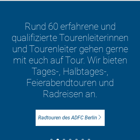
erfahrene und
 Tourenleiterinnen
Für den Rad
eiter gehen gerne
ADFC-Stadtte
 Tour. Wir bieten
Berliner Bez
 Halbtages-,
a
endtouren und
eisen an.
In de
n des ADFC Berlin