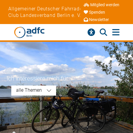
Mitglied werden
Allgemeiner Deutscher Fahrrad-
Spenden
Club Landesverband Berlin e. V.
Newsletter
Ich interessiere mich für
alle Themen