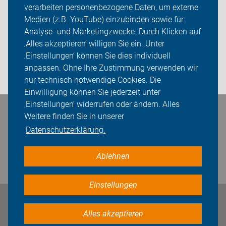
verarbeiten personenbezogene Daten, um externe
ADFC Berlin
Medien (z.B. YouTube) einzubinden sowie für
Sei dabei
Analyse- und Marketingzwecke. Durch Klicken auf
‚Alles akzeptieren‘ willigen Sie ein. Unter
Presse
‚Einstellungen‘ können Sie dies individuell
anpassen. Ohne Ihre Zustimmung verwenden wir
Login
nur technisch notwendige Cookies. Die
Einwilligung können Sie jederzeit unter
‚Einstellungen‘ widerrufen oder ändern. Alles
Bleiben Sie in Kontakt
Weitere finden Sie in unserer
Datenschutzerklärung.
Ablehnen
Einstellungen
Impressum
Datenschutz
Cookie-Einstellungen
Alles akzeptieren