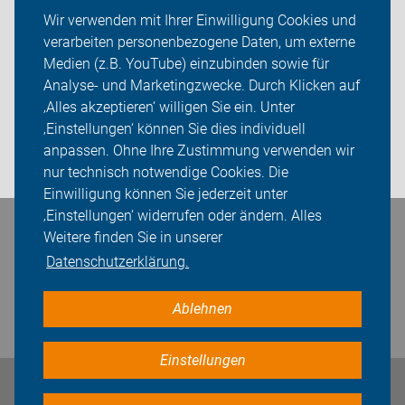
In den Bezirken
Wir verwenden mit Ihrer Einwilligung Cookies und
verarbeiten personenbezogene Daten, um externe
ADFC Berlin
Medien (z.B. YouTube) einzubinden sowie für
Sei dabei
Analyse- und Marketingzwecke. Durch Klicken auf
‚Alles akzeptieren‘ willigen Sie ein. Unter
Presse
‚Einstellungen‘ können Sie dies individuell
anpassen. Ohne Ihre Zustimmung verwenden wir
Login
nur technisch notwendige Cookies. Die
Einwilligung können Sie jederzeit unter
‚Einstellungen‘ widerrufen oder ändern. Alles
Bleiben Sie in Kontakt
Weitere finden Sie in unserer
Datenschutzerklärung.
Ablehnen
Einstellungen
Impressum
Datenschutz
Cookie-Einstellungen