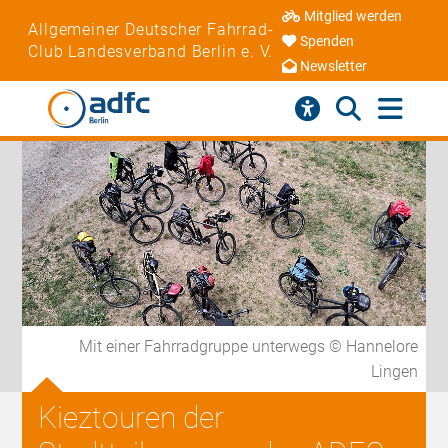
Mitglied werden
Allgemeiner Deutscher Fahrrad-
Spenden
Club Landesverband Berlin e. V.
Newsletter
Mit einer Fahrradgruppe unterwegs © Hannelore
Lingen
Kieztouren der