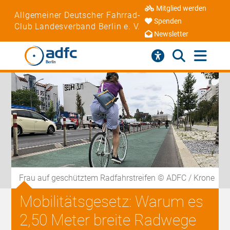
Mitglied werden
Allgemeiner Deutscher Fahrrad-
Spenden
Club Landesverband Berlin e. V.
Newsletter
Frau auf geschütztem Radfahrstreifen © ADFC / Krone
Mobilitätsgesetz: Warum es
2,50 Meter breite Radwege