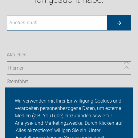
Aktuelles
Themen
Sternfahrt
In den Bezirken
Wir verwenden mit Ihrer Einwilligung Cookies und
verarbeiten personenbezogene Daten, um externe
ADFC Berlin
Medien (z.B. YouTube) einzubinden sowie für
Sei dabei
Analyse- und Marketingzwecke. Durch Klicken auf
‚Alles akzeptieren‘ willigen Sie ein. Unter
Presse
‚Einstellungen‘ können Sie dies individuell