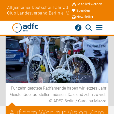
Mitglied werden
Allgemeiner Deutscher Fahrrad-
Spenden
Club Landesverband Berlin e. V.
Newsletter
Für zehn getötete Radfahrende haben wir letztes Jahr
Geisterräder aufstellen müssen. Das sind zehn zu viel.
© ADFC Berlin / Carolina Mazza
Auf dem Weg zur Vision Zero: