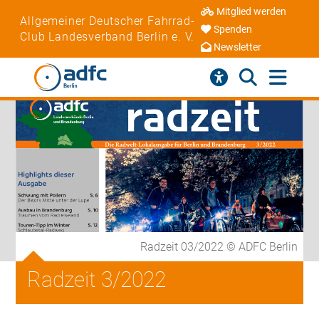
Mitglied werden
Allgemeiner Deutscher Fahrrad-
Spenden
Club Landesverband Berlin e. V.
Newsletter
Radzeit 03/2022 © ADFC Berlin
Radzeit 3/2022