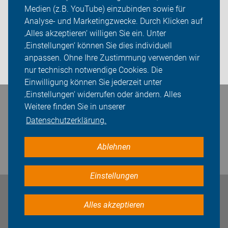
Medien (z.B. YouTube) einzubinden sowie für
Sei dabei
Analyse- und Marketingzwecke. Durch Klicken auf
‚Alles akzeptieren‘ willigen Sie ein. Unter
Presse
‚Einstellungen‘ können Sie dies individuell
anpassen. Ohne Ihre Zustimmung verwenden wir
Login
nur technisch notwendige Cookies. Die
Einwilligung können Sie jederzeit unter
‚Einstellungen‘ widerrufen oder ändern. Alles
Bleiben Sie in Kontakt
Weitere finden Sie in unserer
Datenschutzerklärung.
Ablehnen
Einstellungen
Impressum
Datenschutz
Cookie-Einstellungen
Alles akzeptieren