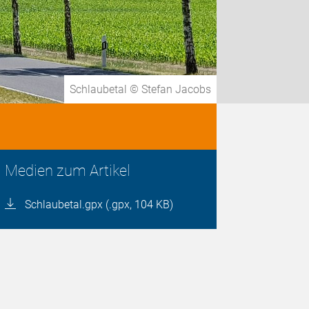
Schlaubetal © Stefan Jacobs
Medien zum Artikel
Schlaubetal.gpx (.gpx, 104 KB)