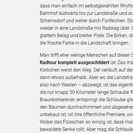
dass man einfach im selbstgewählten Rhyth
Bahnhof südwärts bis zur Landstraße und a
Schernsdorf und weiter durch Fünfeichen. D
wieder in eine Landstraße mit Radweg über. 
glattem Belag und breiter Piste. Die Birken, 
die frische Farbe in die Landschaft bringen.
Man trifft eher wenige Menschen auf dieser S
Radtour komplett ausgeschildert
ist: Das m
Körbchen weist den Weg. Der verläuft auf de
dann etwas außerhalb. Aber wo die Landstraß
also nach Westen – abzweigt, ist das eigentli
die nur knapp 30 Kilometer lange Schlaube fl
Braunkohlerevier, entspringt die Schlaube gl
den Bäumen durchschimmert und abgesehen v
unbebaut ist, ist ihre öffentliche Premiere, 
Wobei das Flüsschen so winzig ist, dass man
bewaldete Senke rollt. Aber mag die Schlaube