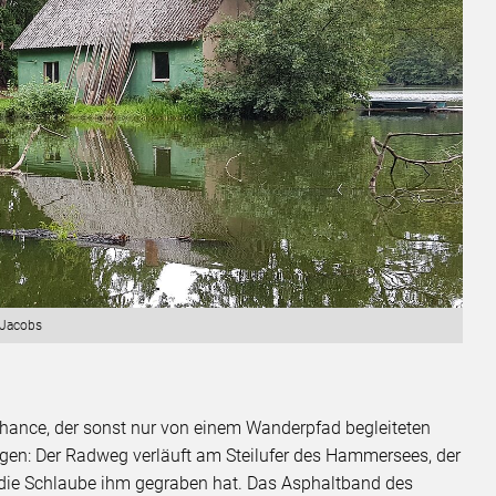
 Jacobs
 Chance, der sonst nur von einem Wanderpfad begleiteten
lgen: Der Radweg verläuft am Steilufer des Hammersees, der
die die Schlaube ihm gegraben hat. Das Asphaltband des