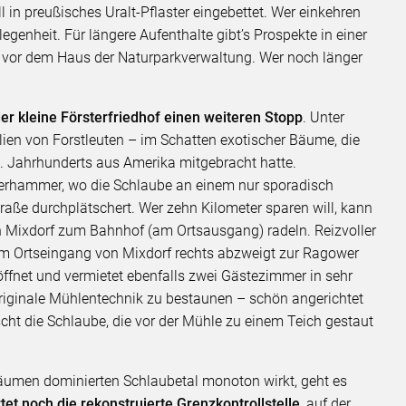
l in preußisches Uralt-Pflaster eingebettet. Wer einkehren
egenheit. Für längere Aufenthalte gibt’s Prospekte in einer
t vor dem Haus der Naturparkverwaltung. Wer noch länger
der kleine Försterfriedhof einen weiteren Stopp
. Unter
en von Forstleuten – im Schatten exotischer Bäume, die
. Jahrhunderts aus Amerika mitgebracht hatte.
ferhammer, wo die Schlaube an einem nur sporadisch
raße durchplätschert. Wer zehn Kilometer sparen will, kann
 in Mixdorf zum Bahnhof (am Ortsausgang) radeln. Reizvoller
nterm Ortseingang von Mixdorf rechts abzweigt zur Ragower
ffnet und vermietet ebenfalls zwei Gästezimmer in sehr
 originale Mühlentechnik zu bestaunen – schön angerichtet
cht die Schlaube, die vor der Mühle zu einem Teich gestaut
äumen dominierten Schlaubetal monoton wirkt, geht es
rtet noch die rekonstruierte Grenzkontrollstelle
, auf der