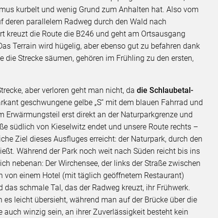
mus kurbelt und wenig Grund zum Anhalten hat. Also vom
uf deren parallelem Radweg durch den Wald nach
ort kreuzt die Route die B246 und geht am Ortsausgang
Das Terrain wird hügelig, aber ebenso gut zu befahren dank
die die Strecke säumen, gehören im Frühling zu den ersten,
trecke, aber verloren geht man nicht, da
die Schlaubetal-
arkant geschwungene gelbe „S“ mit dem blauen Fahrrad und
m Erwärmungsteil erst direkt an der Naturparkgrenze und
e südlich von Kieselwitz endet und unsere Route rechts –
che Ziel dieses Ausfluges erreicht: der Naturpark, durch den
ießt. Während der Park noch weit nach Süden reicht bis ins
eich nebenan: Der Wirchensee, der links der Straße zwischen
on einem Hotel (mit täglich geöffnetem Restaurant)
und das schmale Tal, das der Radweg kreuzt, ihr Frühwerk.
 es leicht übersieht, während man auf der Brücke über die
 auch winzig sein, an ihrer Zuverlässigkeit besteht kein