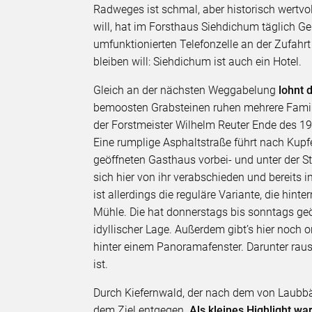
Radweges ist schmal, aber historisch wertvol
will, hat im Forsthaus Siehdichum täglich Gel
umfunktionierten Telefonzelle an der Zufahr
bleiben will: Siehdichum ist auch ein Hotel.
Gleich an der nächsten Weggabelung
lohnt 
bemoosten Grabsteinen ruhen mehrere Famili
der Forstmeister Wilhelm Reuter Ende des 19
Eine rumplige Asphaltstraße führt nach Kup
geöffneten Gasthaus vorbei- und unter der St
sich hier von ihr verabschieden und bereits
ist allerdings die reguläre Variante, die hi
Mühle. Die hat donnerstags bis sonntags geö
idyllischer Lage. Außerdem gibt’s hier noch
hinter einem Panoramafenster. Darunter raus
ist.
Durch Kiefernwald, der nach dem von Laubb
dem Ziel entgegen.
Als kleines Highlight wa