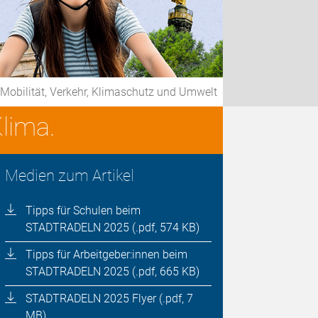
obilität, Verkehr, Klimaschutz und Umwelt
lima.
Medien zum Artikel
Tipps für Schulen beim
STADTRADELN 2025 (.pdf, 574 KB)
Tipps für Arbeitgeber:innen beim
STADTRADELN 2025 (.pdf, 665 KB)
STADTRADELN 2025 Flyer (.pdf, 7
MB)