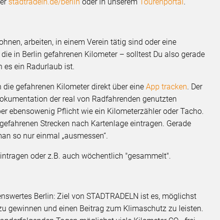
ter
stadtradeln.de/berlin
oder in unserem
Tourenportal
.
ohnen, arbeiten, in einem Verein tätig sind oder eine
die in Berlin gefahrenen Kilometer – solltest Du also gerade
 es ein Radurlaub ist.
 die gefahrenen Kilometer direkt über eine
App tracken
. Der
 Dokumentation der real von Radfahrenden genutzten
ber ebensowenig Pflicht wie ein Kilometerzähler oder Tacho.
 gefahrenen Strecken nach Kartenlage eintragen. Gerade
man so nur einmal „ausmessen“.
eintragen oder z.B. auch wöchentlich "gesammelt".
n
enswertes Berlin: Ziel von STADTRADELN ist es, möglichst
zu gewinnen und einen Beitrag zum Klimaschutz zu leisten.