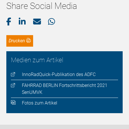
Share Social Media
Drucken
Medien zum Artikel
InnoRadQuick-Publikation des ADFC
FAHRRAD BERLIN Fortschrittsbericht 2021
SenUMVK
Fotos zum Artikel