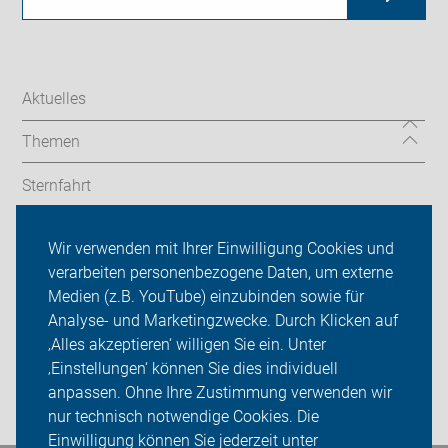
Aktuelles
Themen
Sternfahrt
In den Bezirken
Wir verwenden mit Ihrer Einwilligung Cookies und
verarbeiten personenbezogene Daten, um externe
ADFC Berlin
Medien (z.B. YouTube) einzubinden sowie für
Sei dabei
Analyse- und Marketingzwecke. Durch Klicken auf
‚Alles akzeptieren‘ willigen Sie ein. Unter
Presse
‚Einstellungen‘ können Sie dies individuell
anpassen. Ohne Ihre Zustimmung verwenden wir
Login
nur technisch notwendige Cookies. Die
Einwilligung können Sie jederzeit unter