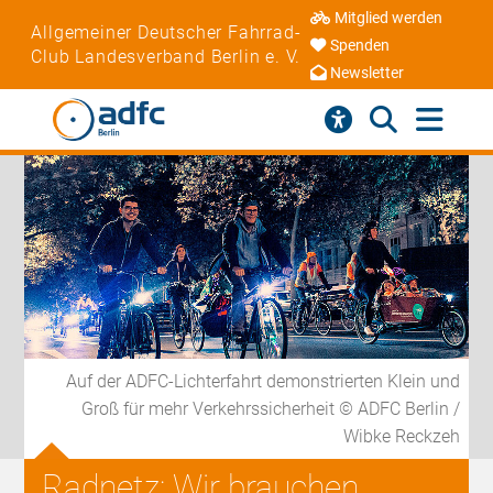
Mitglied werden
Allgemeiner Deutscher Fahrrad-
Spenden
Club Landesverband Berlin e. V.
Newsletter
Auf der ADFC-Lichterfahrt demonstrierten Klein und
Groß für mehr Verkehrssicherheit © ADFC Berlin /
Wibke Reckzeh
Radnetz: Wir brauchen