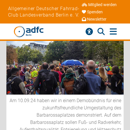
Mitglied werden
Allgemeiner Deutscher Fahrrad-
Spenden
Club Landesverband Berlin e. V.
Newsletter
Am 10.09.24 haben wir in einem Demobündnis für eine
zukunftsfreundliche Umgestaltung des
Barbarossaplatzes demonstriert. Auf dem
Barbarossaplatz sollen Fuß- und Radverkehr,
Aufenthaltsqualität, Entsiegelung und Hitzeschutz