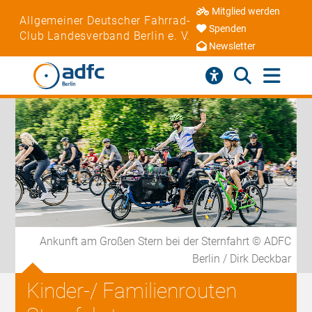
Mitglied werden
Allgemeiner Deutscher Fahrrad-
Spenden
Club Landesverband Berlin e. V.
Newsletter
Ankunft am Großen Stern bei der Sternfahrt © ADFC
Berlin / Dirk Deckbar
Kinder-/ Familienrouten