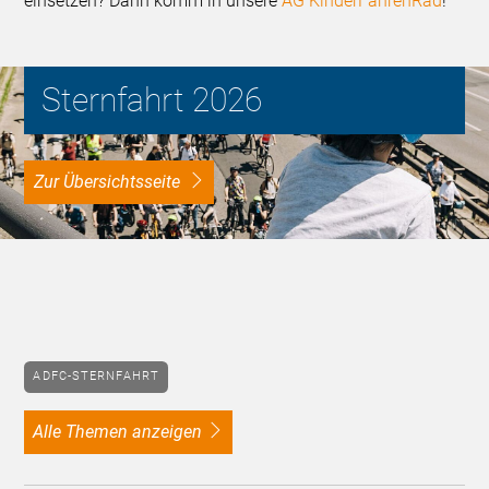
einsetzen? Dann komm in unsere
AG KinderFahrenRad
!
Sternfahrt 2026
Zur Übersichtsseite
ADFC-STERNFAHRT
alle Themen anzeigen