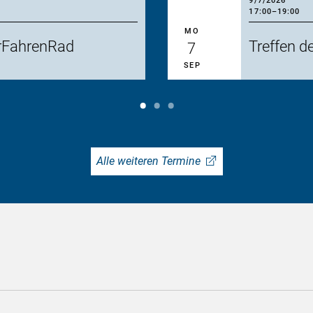
9/7/2026
17:00
–
19:00
MO
erFahrenRad
Treffen d
7
SEP
Alle weiteren Termine