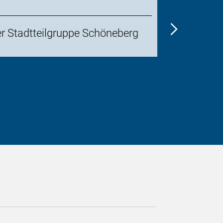
DI
er Stadtteilgruppe Schöneberg
15
SEP