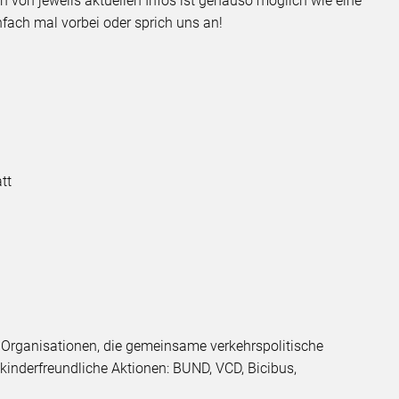
h von jeweils aktuellen Infos ist genauso möglich wie eine
nfach mal vorbei oder sprich uns an!
tt
n Organisationen, die gemeinsame verkehrspolitische
inderfreundliche Aktionen: BUND, VCD, Bicibus,