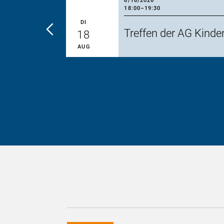
8/18/2026
18:00
–
19:30
DI
Treffen der AG Kind
18
AUG