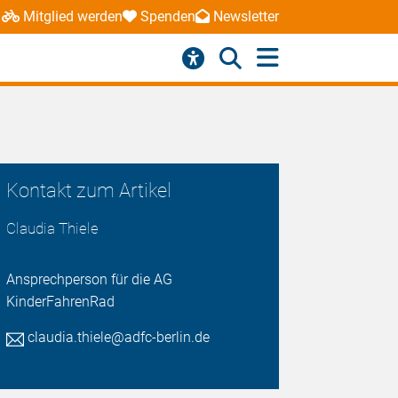
Mitglied werden
Spenden
Newsletter
Kontakt zum Artikel
Claudia Thiele
Ansprechperson für die AG
KinderFahrenRad
claudia.thiele@adfc-berlin.de