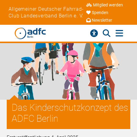
Mitglied werden
Allgemeiner Deutscher Fahrrad-
Spenden
Club Landesverband Berlin e. V.
Newsletter
Das Kinderschutzkonzept des
ADFC Berlin