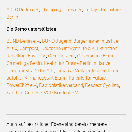
ADFC Berlin e.V.
,
Changing Cities e.V.
,
Fridays for Future
Berlin
Die Demo unterstützten:
BUND Berlin e.V.
,
BUND Jugend
,
Bürger*inneninitiative
A100
,
Campact
,
Deutsche Umwelthilfe e.V.
,
Extinction
Rebellion
,
Fuss e.V.
,
German Zero
,
Greenpeace Berlin
,
Grüne Liga Berlin
,
Health for Future Berlin,
Initiative
Hermannstraße für Alle
,
Initiative Volksentscheid Berlin
autofrei
,
Klimaneustart Berlin
,
Parents for Future
,
PowerShift e.V
.,
Radlogistikerverband
,
Respect Cyclists
,
Sand im Getriebe
,
VCD Nordost e.V.
Auch auf bezirklicher Ebene sind bereits mehrere
Demonstrationen angemeldet, an denen ihr euch