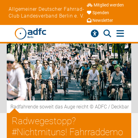
Mitglied werden
Allgemeiner Deutscher Fahrrad-
Spenden
Club Landesverband Berlin e. V.
Newsletter
Radfahrende soweit das Auge reicht © ADFC / Deckbar
Radwegestopp?
#Nichtmituns! Fahrraddemo