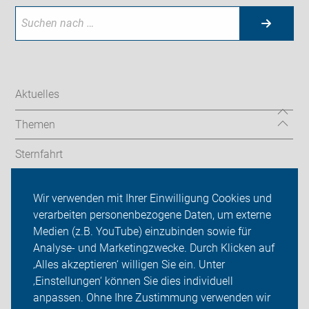
Aktuelles
Themen
Sternfahrt
In den Bezirken
Wir verwenden mit Ihrer Einwilligung Cookies und
verarbeiten personenbezogene Daten, um externe
ADFC Berlin
Medien (z.B. YouTube) einzubinden sowie für
Sei dabei
Analyse- und Marketingzwecke. Durch Klicken auf
‚Alles akzeptieren‘ willigen Sie ein. Unter
Presse
‚Einstellungen‘ können Sie dies individuell
anpassen. Ohne Ihre Zustimmung verwenden wir
Login