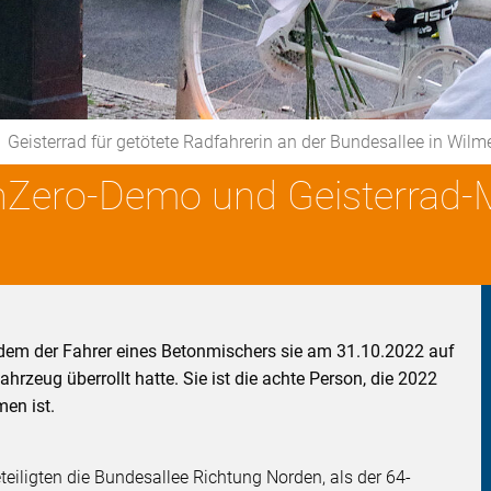
Geisterrad für getötete Radfahrerin an der Bundesallee in Wilm
onZero-Demo und Geisterrad
dem der Fahrer eines Betonmischers sie am 31.10.2022 auf
hrzeug überrollt hatte. Sie ist die achte Person, die 2022
en ist.
eiligten die Bundesallee Richtung Norden, als der 64-