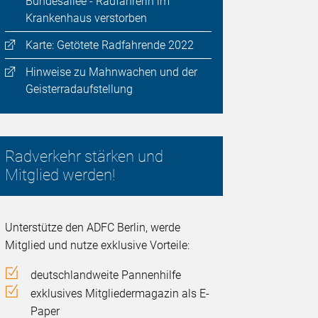
Bundesallee - Radfahrerin im
Krankenhaus verstorben
Karte: Getötete Radfahrende 2022
Hinweise zu Mahnwachen und der
Geisterradaufstellung
Radverkehr stärken und
Mitglied werden!
Unterstütze den ADFC Berlin, werde
Mitglied und nutze exklusive Vorteile:
deutschlandweite Pannenhilfe
exklusives Mitgliedermagazin als E-
Paper