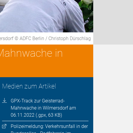
ersdorf © ADFC Berlin / Christoph Dürschlag
-Mahnwache in
Medien zum Artikel
GPX-Track zur Geisterrad-
Mahnwache in Wilmersdorf am
06.11.2022 (.gpx, 63 KB)
Polizeimeldung: Verkehrsunfall in der