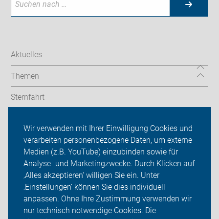
Aktuelles
Themen
Sternfahrt
In den Bezirken
Wir verwenden mit Ihrer Einwilligung Cookies und
verarbeiten personenbezogene Daten, um externe
ADFC Berlin
Medien (z.B. YouTube) einzubinden sowie für
Sei dabei
Analyse- und Marketingzwecke. Durch Klicken auf
‚Alles akzeptieren‘ willigen Sie ein. Unter
Presse
‚Einstellungen‘ können Sie dies individuell
anpassen. Ohne Ihre Zustimmung verwenden wir
Login
nur technisch notwendige Cookies. Die