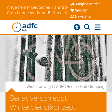
Mitglied werden
Allgemeiner Deutscher Fahrrad-
Spenden
Club Landesverband Berlin e. V.
Newsletter
Winterradweg © ADFC Berlin / Karl Grünberg
Senat verschleppt
Winterdienstkonzept