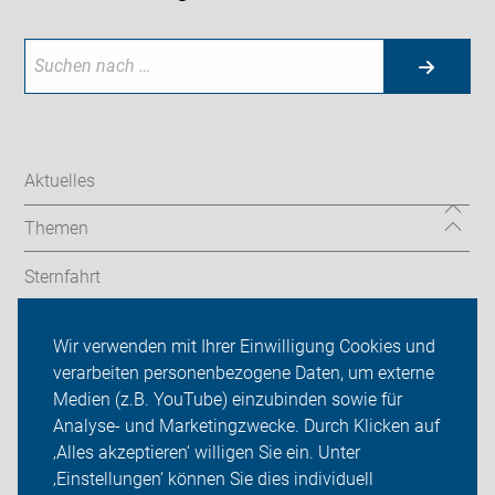
Aktuelles
Themen
Sternfahrt
In den Bezirken
Wir verwenden mit Ihrer Einwilligung Cookies und
verarbeiten personenbezogene Daten, um externe
ADFC Berlin
Medien (z.B. YouTube) einzubinden sowie für
Sei dabei
Analyse- und Marketingzwecke. Durch Klicken auf
‚Alles akzeptieren‘ willigen Sie ein. Unter
Presse
‚Einstellungen‘ können Sie dies individuell