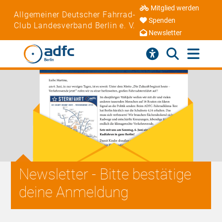
Mitglied werden
Allgemeiner Deutscher Fahrrad-
Spenden
Club Landesverband Berlin e. V.
Newsletter
Newsletter - Bitte bestätige
deine Anmeldung