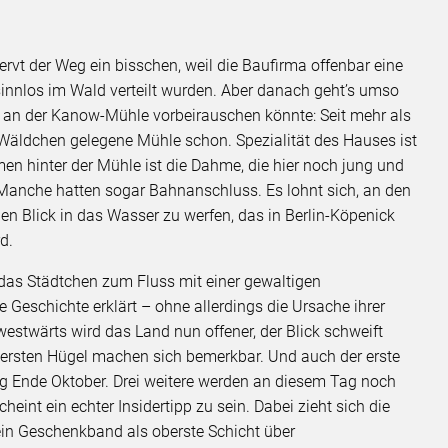
vt der Weg ein bisschen, weil die Baufirma offenbar eine
innlos im Wald verteilt wurden. Aber danach geht’s umso
t an der Kanow-Mühle vorbeirauschen könnte: Seit mehr als
 Wäldchen gelegene Mühle schon. Spezialität des Hauses ist
en hinter der Mühle ist die Dahme, die hier noch jung und
. Manche hatten sogar Bahnanschluss. Es lohnt sich, an den
en Blick in das Wasser zu werfen, das in Berlin-Köpenick
d.
 das Städtchen zum Fluss mit einer gewaltigen
te Geschichte erklärt – ohne allerdings die Ursache ihrer
westwärts wird das Land nun offener, der Blick schweift
ersten Hügel machen sich bemerkbar. Und auch der erste
g Ende Oktober. Drei weitere werden an diesem Tag noch
eint ein echter Insidertipp zu sein. Dabei zieht sich die
 ein Geschenkband als oberste Schicht über