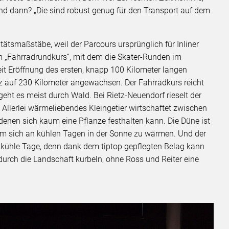
nd dann? „Die sind robust genug für den Transport auf dem
ätsmaßstäbe, weil der Parcours ursprünglich für Inliner
am „Fahrradrundkurs“, mit dem die Skater-Runden im
it Eröffnung des ersten, knapp 100 Kilometer langen
z auf 230 Kilometer angewachsen. Der Fahrradkurs reicht
geht es meist durch Wald. Bei Rietz-Neuendorf rieselt der
Allerlei wärmeliebendes Kleingetier wirtschaftet zwischen
nen sich kaum eine Pflanze festhalten kann. Die Düne ist
um sich an kühlen Tagen in der Sonne zu wärmen. Und der
ür kühle Tage, denn dank dem tiptop gepflegten Belag kann
durch die Landschaft kurbeln, ohne Ross und Reiter eine