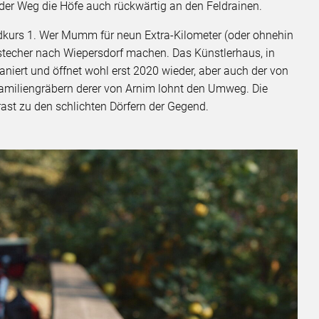
 der Weg die Höfe auch rückwärtig an den Feldrainen.
ndkurs 1. Wer Mumm für neun Extra-Kilometer (oder ohnehin
bstecher nach Wiepersdorf machen. Das Künstlerhaus, in
saniert und öffnet wohl erst 2020 wieder, aber auch der von
Familiengräbern derer von Arnim lohnt den Umweg. Die
ast zu den schlichten Dörfern der Gegend.