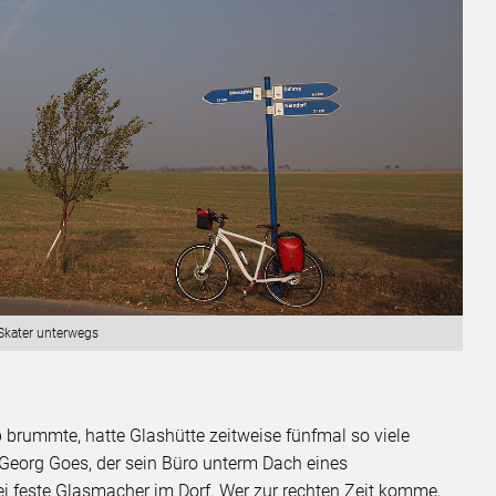
Skater unterwegs
b brummte, hatte Glashütte zeitweise fünfmal so viele
 Georg Goes, der sein Büro unterm Dach eines
i feste Glasmacher im Dorf. Wer zur rechten Zeit komme,