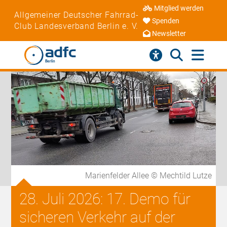
Mitglied werden
Allgemeiner Deutscher Fahrrad-
Spenden
Club Landesverband Berlin e. V.
Newsletter
Marienfelder Allee © Mechtild Lutze
28. Juli 2026: 17. Demo für
sicheren Verkehr auf der