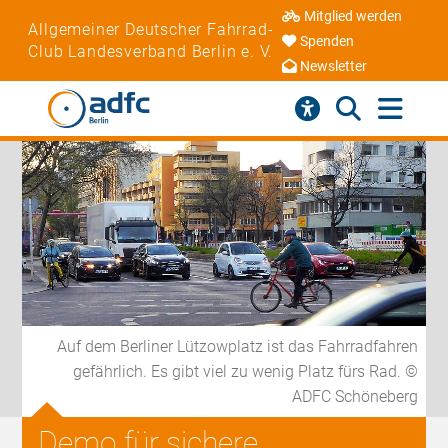
Mitglied werden
Allgemeiner Deutscher Fahrrad-
Spenden
Club Landesverband Berlin e. V.
Newsletter
Auf dem Berliner Lützowplatz ist das Fahrradfahren
gefährlich. Es gibt viel zu wenig Platz fürs Rad. ©
ADFC Schöneberg
Demo für sichere