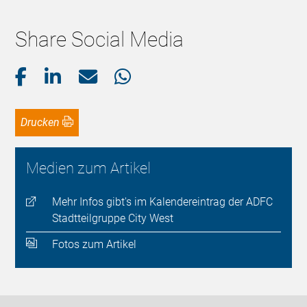
Share Social Media
Drucken
Medien zum Artikel
Mehr Infos gibt's im Kalendereintrag der ADFC
Stadtteilgruppe City West
Fotos zum Artikel