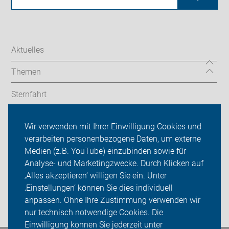
Aktuelles
Themen
Sternfahrt
In den Bezirken
Wir verwenden mit Ihrer Einwilligung Cookies und
verarbeiten personenbezogene Daten, um externe
ADFC Berlin
Medien (z.B. YouTube) einzubinden sowie für
Sei dabei
Analyse- und Marketingzwecke. Durch Klicken auf
‚Alles akzeptieren‘ willigen Sie ein. Unter
Presse
‚Einstellungen‘ können Sie dies individuell
anpassen. Ohne Ihre Zustimmung verwenden wir
Login
nur technisch notwendige Cookies. Die
Einwilligung können Sie jederzeit unter