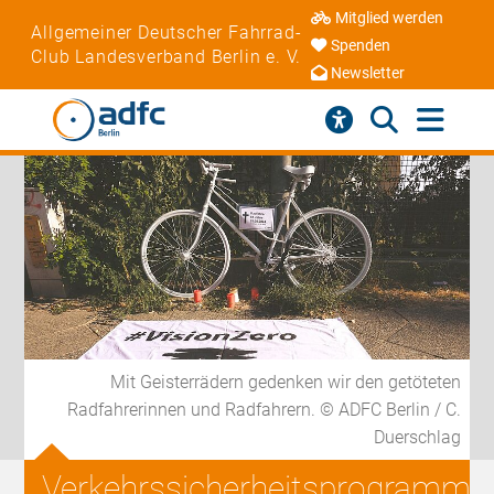
Mitglied werden
Allgemeiner Deutscher Fahrrad-
Spenden
Club Landesverband Berlin e. V.
Newsletter
Mit Geisterrädern gedenken wir den getöteten
Radfahrerinnen und Radfahrern. © ADFC Berlin / C.
Duerschlag
Verkehrssicherheitsprogramm