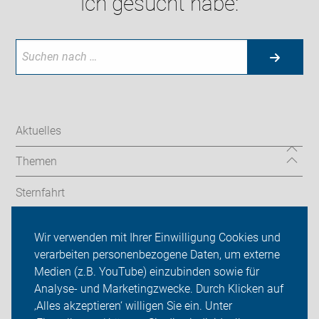
ich gesucht habe:
Aktuelles
Themen
Sternfahrt
In den Bezirken
Wir verwenden mit Ihrer Einwilligung Cookies und
verarbeiten personenbezogene Daten, um externe
ADFC Berlin
Medien (z.B. YouTube) einzubinden sowie für
Sei dabei
Analyse- und Marketingzwecke. Durch Klicken auf
‚Alles akzeptieren‘ willigen Sie ein. Unter