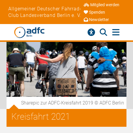
Mitglied werden
Allgemeiner Deutscher Fahrrad-
Spenden
Club Landesverband Berlin e. V.
Newsletter
Sharepic zur ADFC-Kreisfahrt 2019 © ADFC Berlin
Kreisfahrt 2021