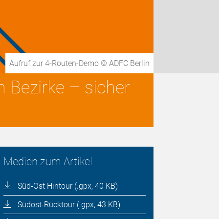
Aufruf zur 4-Routen-Demo © ADFC Berlin
Bezirke – sicher
Medien zum Artikel
Süd-Ost Hintour (.gpx, 40 KB)
Südost-Rücktour (.gpx, 43 KB)