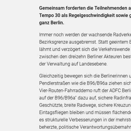
Gemeinsam forderten die Teilnehmenden au
Tempo 30 als Regelgeschwindigkeit sowie 
ganz Berlin.
Immer noch werden der wachsende Radverke
Bezirksgrenze ausgebremst. Statt geeintem B
lähmt und verzögert sich die Verkehrswende
zwischen den dreizehn Berliner Akteuren be
der Verwaltung auf Landesebene.
Gleichzeitig bewegen sich die Berlinerinnen 
Pendlerstraßen wie die B96/B96a ziehen sich
Vier-Routen-Fahrraddemo ruft der ADFC Berl
auf der B96/B96a“ dazu auf, sichere Radinfra
Geschützte, breite Radwege, sichere Kreuzu
Eintagsfliegen bleiben und müssen flächende
es strukturelle Verbesserungen in der mehrst
beherzte, politische Verantwortungsübernah