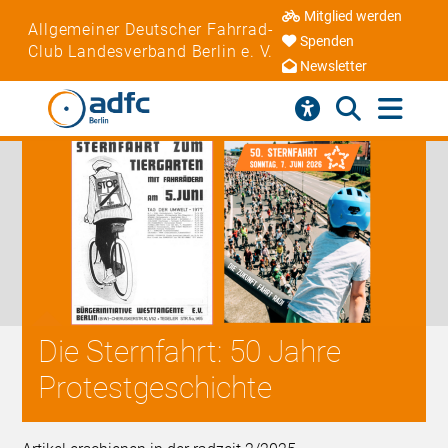
Mitglied werden
Allgemeiner Deutscher Fahrrad-
Spenden
Club Landesverband Berlin e. V.
Newsletter
Die Sternfahrt: 50 Jahre
Protestgeschichte