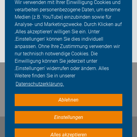
Wir verwenden mit Ihrer Einwilligung Cookies und
verarbeiten personenbezogene Daten, um externe
ADFC Berlin
Medien (z.B. YouTube) einzubinden sowie für
Sei dabei
Analyse- und Marketingzwecke. Durch Klicken auf
‚Alles akzeptieren‘ willigen Sie ein. Unter
Presse
‚Einstellungen‘ können Sie dies individuell
anpassen. Ohne Ihre Zustimmung verwenden wir
Login
nur technisch notwendige Cookies. Die
Einwilligung können Sie jederzeit unter
‚Einstellungen‘ widerrufen oder ändern. Alles
Bleiben Sie in Kontakt
Weitere finden Sie in unserer
Datenschutzerklärung.
Ablehnen
Einstellungen
Impressum
Datenschutz
Cookie-Einstellungen
Alles akzeptieren