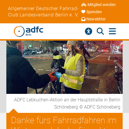
Mitglied werden
Allgemeiner Deutscher Fahrrad-
Spenden
Club Landesverband Berlin e. V.
Newsletter
ADFC Lebkuchen-Aktion an der Hauptstraße in Berlin
Schöneberg © ADFC Schöneberg
Danke fürs Fahrradfahren im