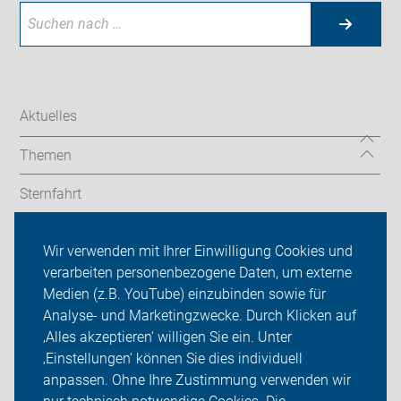
Aktuelles
Themen
Sternfahrt
In den Bezirken
Wir verwenden mit Ihrer Einwilligung Cookies und
verarbeiten personenbezogene Daten, um externe
ADFC Berlin
Medien (z.B. YouTube) einzubinden sowie für
Sei dabei
Analyse- und Marketingzwecke. Durch Klicken auf
‚Alles akzeptieren‘ willigen Sie ein. Unter
Presse
‚Einstellungen‘ können Sie dies individuell
anpassen. Ohne Ihre Zustimmung verwenden wir
Login