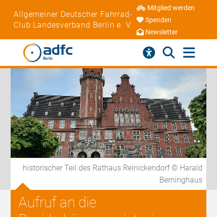
Mitglied werden
Allgemeiner Deutscher Fahrrad-
Spenden
Club Landesverband Berlin e. V.
Newsletter
historischer Teil des Rathaus Reinickendorf © Harald
Berninghaus
Aufruf an die