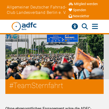
Mitglied werden
Allgemeiner Deutscher Fahrrad-
Spenden
Club Landesverband Berlin e. V.
Newsletter
#TeamSternfahrt
Ohne ehrenamtliches Engagement wäre die ADFC-