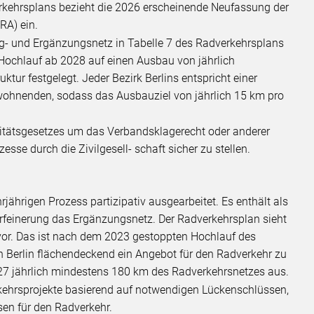
rkehrsplans bezieht die 2026 erscheinende Neufassung der
RA) ein.
ng- und Ergänzungsnetz in Tabelle 7 des Radverkehrsplans
 Hochlauf ab 2028 auf einen Ausbau von jährlich
tur festgelegt. Jeder Bezirk Berlins entspricht einer
wohnenden, sodass das Ausbauziel von jährlich 15 km pro
ilitätsgesetzes um das Verbandsklagerecht oder anderer
esse durch die Zivilgesell- schaft sicher zu stellen.
ährigen Prozess partizipativ ausgearbeitet. Es enthält als
rfeinerung das Ergänzungsnetz. Der Radverkehrsplan sieht
or. Das ist nach dem 2023 gestoppten Hochlauf des
 Berlin flächendeckend ein Angebot für den Radverkehr zu
27 jährlich mindestens 180 km des Radverkehrsnetzes aus.
rkehrsprojekte basierend auf notwendigen Lückenschlüssen,
n für den Radverkehr.