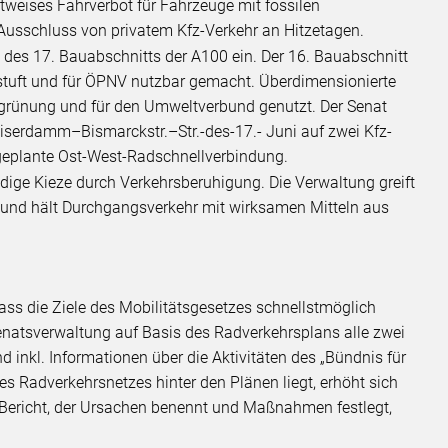
tweises Fahrverbot für Fahrzeuge mit fossilen
usschluss von privatem Kfz-Verkehr an Hitzetagen.
e des 17. Bauabschnitts der A100 ein. Der 16. Bauabschnitt
stuft und für ÖPNV nutzbar gemacht. Überdimensionierte
grünung und für den Umweltverbund genutzt. Der Senat
Kaiserdamm–Bismarckstr.–Str.-des-17.- Juni auf zwei Kfz-
e geplante Ost-West-Radschnellverbindung.
ndige Kieze durch Verkehrsberuhigung. Die Verwaltung greift
auf und hält Durchgangsverkehr mit wirksamen Mitteln aus
 dass die Ziele des Mobilitätsgesetzes schnellstmöglich
 Senatsverwaltung auf Basis des Radverkehrsplans alle zwei
nkl. Informationen über die Aktivitäten des „Bündnis für
s Radverkehrsnetzes hinter den Plänen liegt, erhöht sich
n Bericht, der Ursachen benennt und Maßnahmen festlegt,