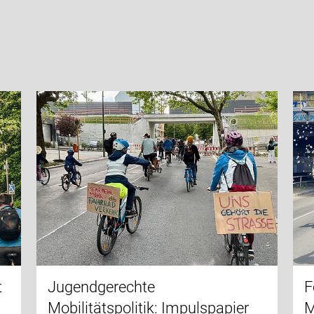
t
Jugendgerechte
F
Mobilitätspolitik: Impulspapier
M