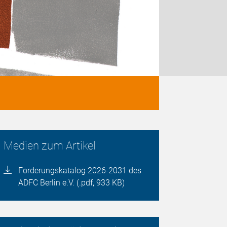
Medien zum Artikel
Forderungskatalog 2026-2031 des
ADFC Berlin e.V. (.pdf, 933 KB)