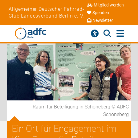
Mitglied werden
Allgemeiner Deutscher Fahrrad-
Spenden
Club Landesverband Berlin e. V.
Newsletter
Raum für Beteiligung in Schöneberg © ADFC
Schöneberg
Ein Ort für Engagement im