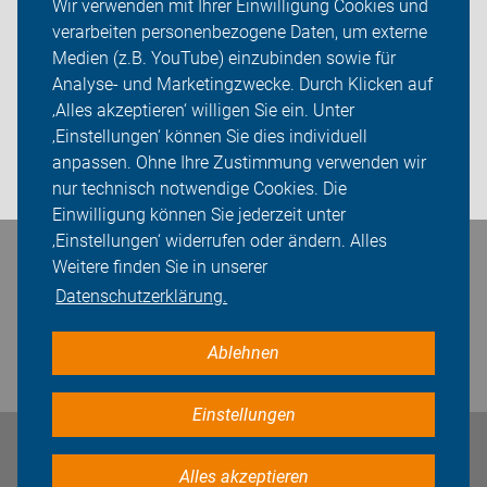
Wir verwenden mit Ihrer Einwilligung Cookies und
verarbeiten personenbezogene Daten, um externe
ADFC Berlin
Medien (z.B. YouTube) einzubinden sowie für
Sei dabei
Analyse- und Marketingzwecke. Durch Klicken auf
‚Alles akzeptieren‘ willigen Sie ein. Unter
Presse
‚Einstellungen‘ können Sie dies individuell
anpassen. Ohne Ihre Zustimmung verwenden wir
Login
nur technisch notwendige Cookies. Die
Einwilligung können Sie jederzeit unter
‚Einstellungen‘ widerrufen oder ändern. Alles
Bleiben Sie in Kontakt
Weitere finden Sie in unserer
Datenschutzerklärung.
Ablehnen
Einstellungen
Impressum
Datenschutz
Cookie-Einstellungen
Alles akzeptieren