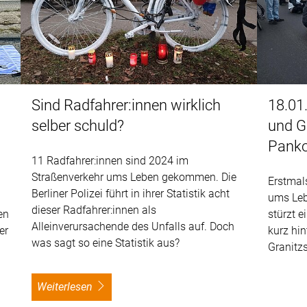
Sind Radfahrer:innen wirklich
18.01
selber schuld?
und G
Pank
11 Radfahrer:innen sind 2024 im
Straßenverkehr ums Leben gekommen. Die
Erstmals
Berliner Polizei führt in ihrer Statistik acht
)
ums Le
dieser Radfahrer:innen als
en
stürzt 
Alleinverursachende des Unfalls auf. Doch
er
kurz hin
was sagt so eine Statistik aus?
Granitz
weiterlesen