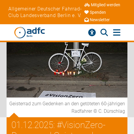
Mitglied werden
Allgemeiner Deutscher Fahrrad-
Spenden
Club Landesverband Berlin e. V.
Newsletter
Geisterrad zum Gedenken an den getöteten 60-jährigen
Radfahrer © C. Dürschlag
01.12.2025: #VisionZero-