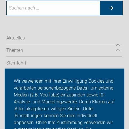
Aktuelles
Themen
Sternfahrt
In den Bezirken
Wir verwenden mit Ihrer Einwilligung Cookies und
verarbeiten personenbezogene Daten, um externe
ADFC Berlin
Medien (z.B. YouTube) einzubinden sowie für
Sei dabei
Analyse- und Marketingzwecke. Durch Klicken auf
‚Alles akzeptieren‘ willigen Sie ein. Unter
Presse
‚Einstellungen‘ können Sie dies individuell
anpassen. Ohne Ihre Zustimmung verwenden wir
Login