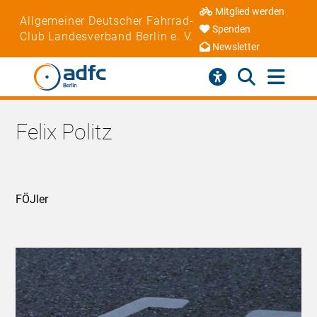
Mitglied werden
Allgemeiner Deutscher Fahrrad-
Spenden
Club Landesverband Berlin e. V.
Newsletter
Felix Politz
FÖJler