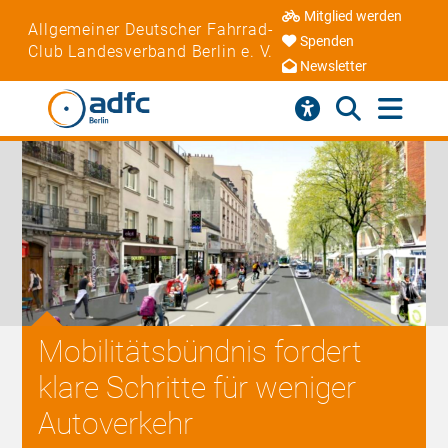
Mitglied werden
Allgemeiner Deutscher Fahrrad-
Spenden
Club Landesverband Berlin e. V.
Newsletter
Mobilitätsbündnis fordert
klare Schritte für weniger
Autoverkehr