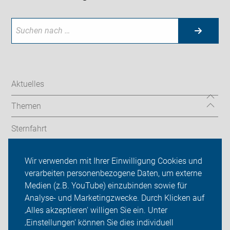
Aktuelles
Themen
Sternfahrt
In den Bezirken
Wir verwenden mit Ihrer Einwilligung Cookies und
verarbeiten personenbezogene Daten, um externe
ADFC Berlin
Medien (z.B. YouTube) einzubinden sowie für
Sei dabei
Analyse- und Marketingzwecke. Durch Klicken auf
‚Alles akzeptieren‘ willigen Sie ein. Unter
Presse
‚Einstellungen‘ können Sie dies individuell