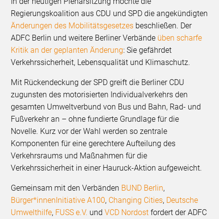
In der heutigen Plenarsitzung möchte die
Regierungskoalition aus CDU und SPD die angekündigten
Änderungen des Mobilitätsgesetzes
beschließen. Der
ADFC Berlin und weitere Berliner Verbände
üben scharfe
Kritik an der geplanten Änderung
: Sie gefährdet
Verkehrssicherheit, Lebensqualität und Klimaschutz.
Mit Rückendeckung der SPD greift die Berliner CDU
zugunsten des motorisierten Individualverkehrs den
gesamten Umweltverbund von Bus und Bahn, Rad- und
Fußverkehr an – ohne fundierte Grundlage für die
Novelle. Kurz vor der Wahl werden so zentrale
Komponenten für eine gerechtere Aufteilung des
Verkehrsraums und Maßnahmen für die
Verkehrssicherheit in einer Hauruck-Aktion aufgeweicht.
Gemeinsam mit den Verbänden
BUND Berlin
,
Bürger*innenInitiative A100
,
Changing Cities
,
Deutsche
Umwelthilfe
,
FUSS e.V.
und
VCD Nordost
fordert der ADFC